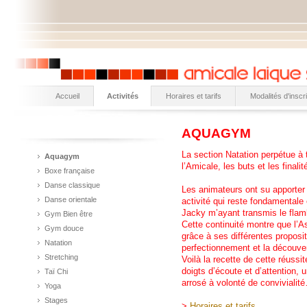
Accueil
Activités
Horaires et tarifs
Modalités d'inscri
AQUAGYM
La section Natation perpétue à 
Aquagym
l’Amicale, les buts et les finalit
Boxe française
Danse classique
Les animateurs ont su apporter
Danse orientale
activité qui reste fondamentale 
Jacky m’ayant transmis le flam
Gym Bien être
Cette continuité montre que l’A
Gym douce
grâce à ses différentes propositi
Natation
perfectionnement et la découver
Stretching
Voilà la recette de cette réussi
doigts d’écoute et d’attention, 
Taï Chi
arrosé à volonté de convivialité
Yoga
Stages
>
Horaires et tarifs